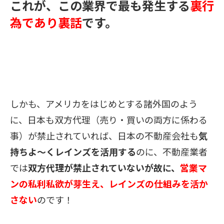
これが、この業界で最も発生する
裏行
為であり裏話
です。
しかも、アメリカをはじめとする諸外国のよう
に、日本も双方
代理
（売り・買いの両方に係わる
事）が禁止されていれば、日本の不動産会社も
気
持ちよ〜くレインズを活用する
のに、不動産業者
では
双方代理が
禁止されていないが故に、
営業マ
ンの私利私欲が芽生え、
レインズの仕組みを活か
さない
のです！