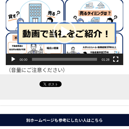
動
画
プ
レ
ー
ヤ
ー
00:00
01:28
（音量にご注意ください）
別ホームページも参考にしたい人はこちら