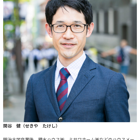
関谷 健（せきや たけし）
明治大学卒業後、積水ハウス㈱、ミサワホーム㈱などのハウスメー