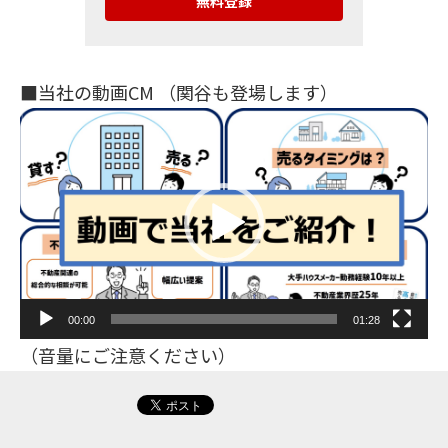
■当社の動画CM （関谷も登場します）
動
画
プ
レ
ー
ヤ
ー
00:00
01:28
（音量にご注意ください）