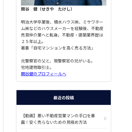
関谷 健（せきや たけし）
明治大学卒業後、積水ハウス㈱、ミサワホー
ム㈱などのハウスメーカーを経験後、不動産
売買仲介業へと転身。不動産・建築業界歴は
２５年以上。
著書「自宅マンションを高く売る方法」
元警察官の父と、現警察官の兄がいる。
宅地建物取引士。
関谷健のプロフィールへ
最近の投稿
【動画】悪い不動産営業マンの手口を暴
露！安く売らないための見極め方法