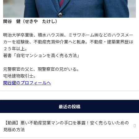
関谷 健（せきや たけし）
明治大学卒業後、積水ハウス㈱、ミサワホーム㈱などのハウスメー
カーを経験後、不動産売買仲介業へと転身。不動産・建築業界歴は
２５年以上。
著書「自宅マンションを高く売る方法」
元警察官の父と、現警察官の兄がいる。
宅地建物取引士。
関谷健のプロフィールへ
最近の投稿
【動画】悪い不動産営業マンの手口を暴露！安く売らないための
見極め方法