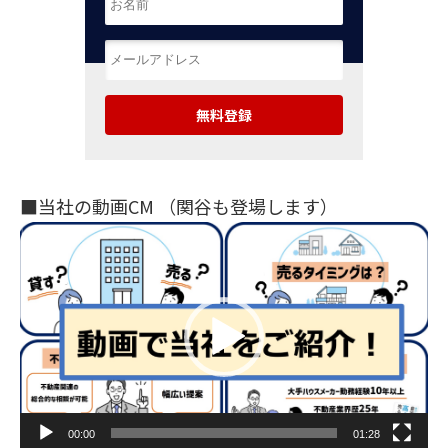
■当社の動画CM （関谷も登場します）
動
画
プ
レ
ー
ヤ
ー
00:00
01:28