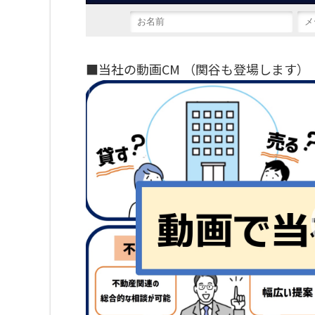
■当社の動画CM （関谷も登場します）
動
画
プ
レ
ー
ヤ
ー