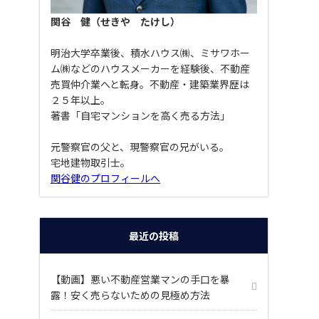
関谷 健（せきや たけし）
明治大学卒業後、積水ハウス㈱、ミサワホー
ム㈱などのハウスメーカーを経験後、不動産
売買仲介業へと転身。不動産・建築業界歴は
２５年以上。
著書「自宅マンションを高く売る方法」
元警察官の父と、現警察官の兄がいる。
宅地建物取引士。
関谷健のプロフィールへ
最近の投稿
【動画】悪い不動産営業マンの手口を暴
露！安く売らないための見極め方法