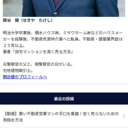
関谷 健（せきや たけし）
明治大学卒業後、積水ハウス㈱、ミサワホーム㈱などのハウスメー
カーを経験後、不動産売買仲介業へと転身。不動産・建築業界歴は
２５年以上。
著書「自宅マンションを高く売る方法」
元警察官の父と、現警察官の兄がいる。
宅地建物取引士。
関谷健のプロフィールへ
最近の投稿
【動画】悪い不動産営業マンの手口を暴露！安く売らないための
見極め方法