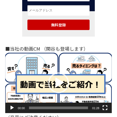
■当社の動画CM （関谷も登場します）
動
画
プ
レ
ー
ヤ
ー
00:00
01:28